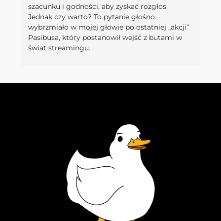
szacunku i godności, aby zyskać rozgłos.
Jednak czy warto? To pytanie głośno
wybrzmiało w mojej głowie po ostatniej „akcji”
Pasibusa, który postanowił wejść z butami w
świat streamingu.