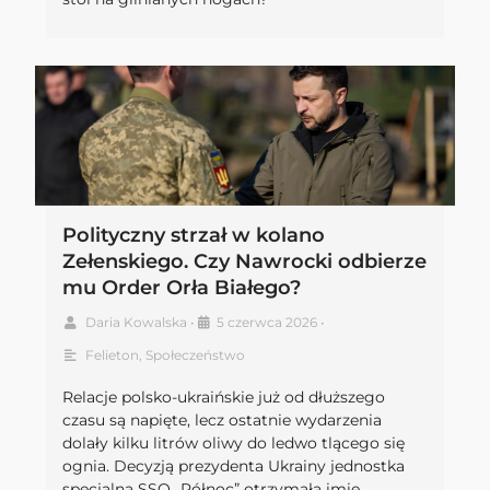
Polityczny strzał w kolano
Zełenskiego. Czy Nawrocki odbierze
mu Order Orła Białego?
Daria Kowalska
•
5 czerwca 2026
•
Felieton
,
Społeczeństwo
Relacje polsko-ukraińskie już od dłuższego
czasu są napięte, lecz ostatnie wydarzenia
dolały kilku litrów oliwy do ledwo tlącego się
ognia. Decyzją prezydenta Ukrainy jednostka
specjalna SSO „Północ” otrzymała imię