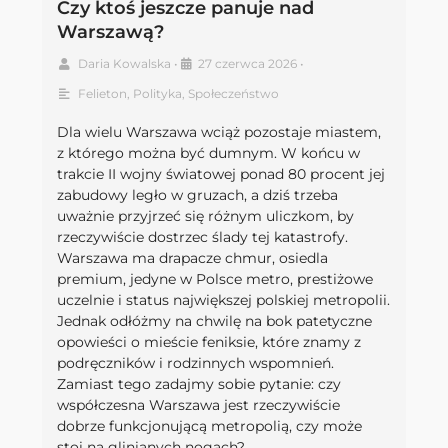
Czy ktoś jeszcze panuje nad
Warszawą?
Daria Kowalska
•
27 czerwca 2026
•
Felieton
,
Polityka
,
Społeczeństwo
Dla wielu Warszawa wciąż pozostaje miastem,
z którego można być dumnym. W końcu w
trakcie II wojny światowej ponad 80 procent jej
zabudowy legło w gruzach, a dziś trzeba
uważnie przyjrzeć się różnym uliczkom, by
rzeczywiście dostrzec ślady tej katastrofy.
Warszawa ma drapacze chmur, osiedla
premium, jedyne w Polsce metro, prestiżowe
uczelnie i status największej polskiej metropolii.
Jednak odłóżmy na chwilę na bok patetyczne
opowieści o mieście feniksie, które znamy z
podręczników i rodzinnych wspomnień.
Zamiast tego zadajmy sobie pytanie: czy
współczesna Warszawa jest rzeczywiście
dobrze funkcjonującą metropolią, czy może
stoi na glinianych nogach?