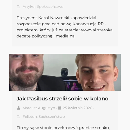
Artykuł
,
Społeczeństwo
Prezydent Karol Nawrocki zapowiedział
rozpoczęcie prac nad nową Konstytucją RP -
projektem, który już na starcie wywołał szeroką
debatę polityczną i medialną
Jak Pasibus strzelił sobie w kolano
Mateusz Augustyn
•
25 kwietnia 2026
•
Felieton
,
Społeczeństwo
Firmy są w stanie przekroczyć granice smaku,