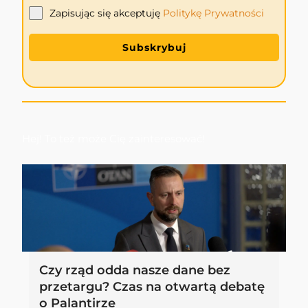
Zapisując się akceptuję
Politykę
Prywatności
Subskrybuj
Hej! To też może Cię zainteresować!
Czy rząd odda nasze dane bez
przetargu? Czas na otwartą debatę
o Palantirze