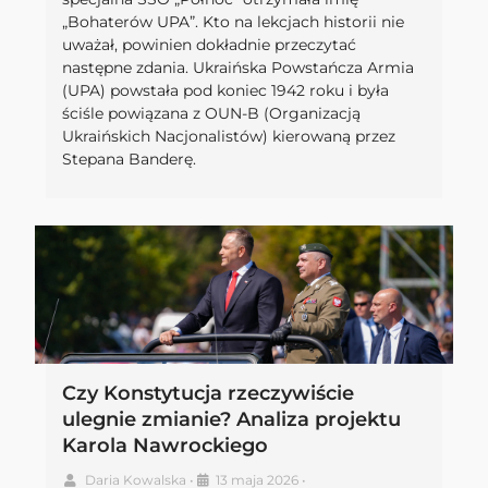
„Bohaterów UPA”. Kto na lekcjach historii nie
uważał, powinien dokładnie przeczytać
następne zdania. Ukraińska Powstańcza Armia
(UPA) powstała pod koniec 1942 roku i była
ściśle powiązana z OUN-B (Organizacją
Ukraińskich Nacjonalistów) kierowaną przez
Stepana Banderę.
Czy Konstytucja rzeczywiście
ulegnie zmianie? Analiza projektu
Karola Nawrockiego
Daria Kowalska
•
13 maja 2026
•