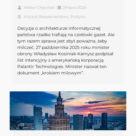
Wiktor Chęciński
•
29 lipca 2026
•
Artykuł
,
Bezpieczeństwo
,
Polityka
Decyzje o architekturze informatycznej
państwa rzadko trafiają na czołówki gazet. Ale
tym razem sprawa jest zbyt poważna, żeby
milczeć. 27 października 2025 roku minister
obrony Władysław Kosiniak-Kamysz podpisał
list intencyjny z amerykańską korporacją
Palantir Technologies. Minister nazwał ten
dokument „krokiem milowym”.