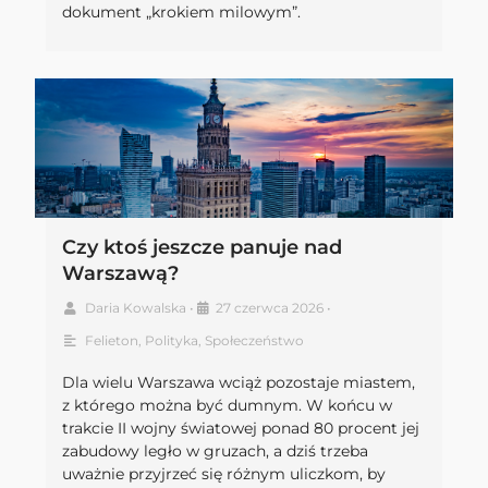
dokument „krokiem milowym”.
Czy ktoś jeszcze panuje nad
Warszawą?
Daria Kowalska
•
27 czerwca 2026
•
Felieton
,
Polityka
,
Społeczeństwo
Dla wielu Warszawa wciąż pozostaje miastem,
z którego można być dumnym. W końcu w
trakcie II wojny światowej ponad 80 procent jej
zabudowy legło w gruzach, a dziś trzeba
uważnie przyjrzeć się różnym uliczkom, by