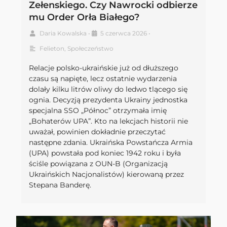
Zełenskiego. Czy Nawrocki odbierze
mu Order Orła Białego?
Daria Kowalska
•
5 czerwca 2026
•
Felieton
,
Społeczeństwo
Relacje polsko-ukraińskie już od dłuższego
czasu są napięte, lecz ostatnie wydarzenia
dolały kilku litrów oliwy do ledwo tlącego się
ognia. Decyzją prezydenta Ukrainy jednostka
specjalna SSO „Północ” otrzymała imię
„Bohaterów UPA”. Kto na lekcjach historii nie
uważał, powinien dokładnie przeczytać
następne zdania. Ukraińska Powstańcza Armia
(UPA) powstała pod koniec 1942 roku i była
ściśle powiązana z OUN-B (Organizacją
Ukraińskich Nacjonalistów) kierowaną przez
Stepana Banderę.