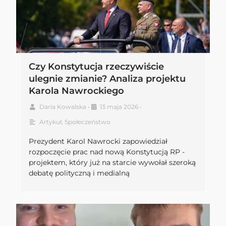
Czy Konstytucja rzeczywiście
ulegnie zmianie? Analiza projektu
Karola Nawrockiego
Daria Kowalska
•
13 maja 2026
•
Artykuł
,
Społeczeństwo
Prezydent Karol Nawrocki zapowiedział
rozpoczęcie prac nad nową Konstytucją RP -
projektem, który już na starcie wywołał szeroką
debatę polityczną i medialną