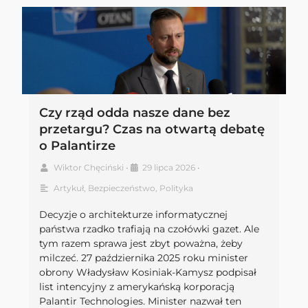
Czy rząd odda nasze dane bez
przetargu? Czas na otwartą debatę
o Palantirze
Wiktor Chęciński
•
29 lipca 2026
•
Artykuł
,
Bezpieczeństwo
,
Polityka
Decyzje o architekturze informatycznej
państwa rzadko trafiają na czołówki gazet. Ale
tym razem sprawa jest zbyt poważna, żeby
milczeć. 27 października 2025 roku minister
obrony Władysław Kosiniak-Kamysz podpisał
list intencyjny z amerykańską korporacją
Palantir Technologies. Minister nazwał ten