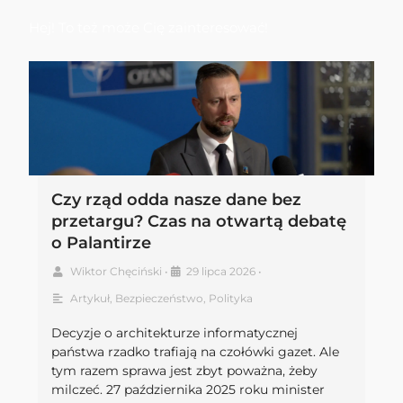
Hej! To też może Cię zainteresować!
Czy rząd odda nasze dane bez
przetargu? Czas na otwartą debatę
o Palantirze
Wiktor Chęciński
•
29 lipca 2026
•
Artykuł
,
Bezpieczeństwo
,
Polityka
Decyzje o architekturze informatycznej
państwa rzadko trafiają na czołówki gazet. Ale
tym razem sprawa jest zbyt poważna, żeby
milczeć. 27 października 2025 roku minister