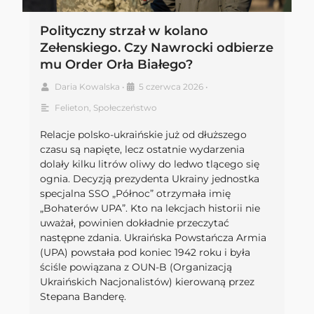
Polityczny strzał w kolano
Zełenskiego. Czy Nawrocki odbierze
mu Order Orła Białego?
Daria Kowalska
•
5 czerwca 2026
•
Felieton
,
Społeczeństwo
Relacje polsko-ukraińskie już od dłuższego
czasu są napięte, lecz ostatnie wydarzenia
dolały kilku litrów oliwy do ledwo tlącego się
ognia. Decyzją prezydenta Ukrainy jednostka
specjalna SSO „Północ” otrzymała imię
„Bohaterów UPA”. Kto na lekcjach historii nie
uważał, powinien dokładnie przeczytać
następne zdania. Ukraińska Powstańcza Armia
(UPA) powstała pod koniec 1942 roku i była
ściśle powiązana z OUN-B (Organizacją
Ukraińskich Nacjonalistów) kierowaną przez
Stepana Banderę.