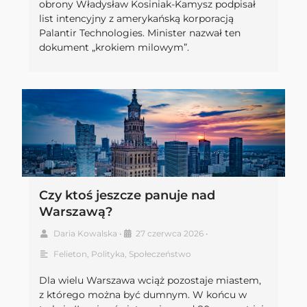
obrony Władysław Kosiniak-Kamysz podpisał
list intencyjny z amerykańską korporacją
Palantir Technologies. Minister nazwał ten
dokument „krokiem milowym”.
Czy ktoś jeszcze panuje nad
Warszawą?
Daria Kowalska
•
27 czerwca 2026
•
Felieton
,
Polityka
,
Społeczeństwo
Dla wielu Warszawa wciąż pozostaje miastem,
z którego można być dumnym. W końcu w