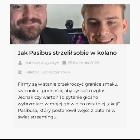
Jak Pasibus strzelił sobie w kolano
Mateusz Augustyn
•
25 kwietnia 2026
•
Felieton
,
Społeczeństwo
Firmy są w stanie przekroczyć granice smaku,
szacunku i godności, aby zyskać rozgłos.
Jednak czy warto? To pytanie głośno
wybrzmiało w mojej głowie po ostatniej „akcji”
Pasibusa, który postanowił wejść z butami w
świat streamingu.