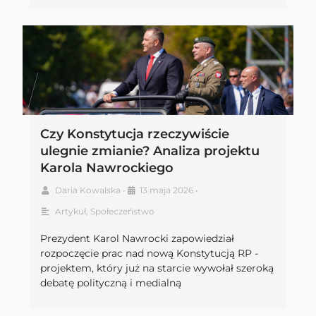
Czy Konstytucja rzeczywiście
ulegnie zmianie? Analiza projektu
Karola Nawrockiego
Daria Kowalska
•
13 maja 2026
•
Artykuł
,
Społeczeństwo
Prezydent Karol Nawrocki zapowiedział
rozpoczęcie prac nad nową Konstytucją RP -
projektem, który już na starcie wywołał szeroką
debatę polityczną i medialną