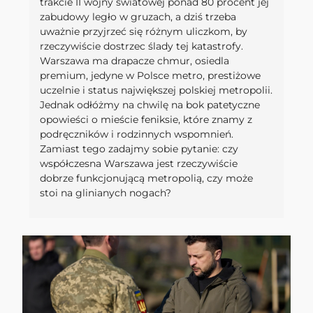
trakcie II wojny światowej ponad 80 procent jej
zabudowy legło w gruzach, a dziś trzeba
uważnie przyjrzeć się różnym uliczkom, by
rzeczywiście dostrzec ślady tej katastrofy.
Warszawa ma drapacze chmur, osiedla
premium, jedyne w Polsce metro, prestiżowe
uczelnie i status największej polskiej metropolii.
Jednak odłóżmy na chwilę na bok patetyczne
opowieści o mieście feniksie, które znamy z
podręczników i rodzinnych wspomnień.
Zamiast tego zadajmy sobie pytanie: czy
współczesna Warszawa jest rzeczywiście
dobrze funkcjonującą metropolią, czy może
stoi na glinianych nogach?