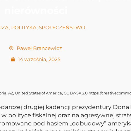
nierówności
IZA
,
POLITYKA
,
SPOŁECZEŃSTWO
Paweł Brancewicz
14 września, 2025
a, AZ, United States of America, CC BY-SA 2.0 https://creativecommo
odarczej drugiej kadencji prezydentury Dona
 w polityce fiskalnej oraz na agresywnej stra
, promowane pod hasłem „odbudowy” ameryka