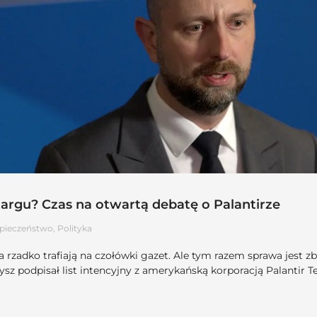
argu? Czas na otwartą debatę o Palantirze
pieczeństwo
,
Polityka
 rzadko trafiają na czołówki gazet. Ale tym razem sprawa jest z
z podpisał list intencyjny z amerykańską korporacją Palantir 