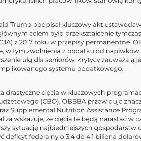
amerykańskich pracowników, stanowią kontyn
ald Trump podpisał kluczowy akt ustawodawc
go głównym celem było przekształcenie tymcz
(TCJA) z 2017 roku w przepisy permanentne
, w tym zwolnienia z podatku od napiwków 
nie ulg dla seniorów. Krytycy zauważają jed
 skomplikowanego systemu podatkowego.
 drastyczne cięcia w kluczowych programac
udżetowego (CBO), OBBBA przewiduje znacz
raz Supplemental Nutrition Assistance Prog
iza wskazuje, że cięcia te będą narastać w c
szy sytuację najbiedniejszych gospodarstw
ficyt federalny o 3.4 do 4.1 biliona dolarów