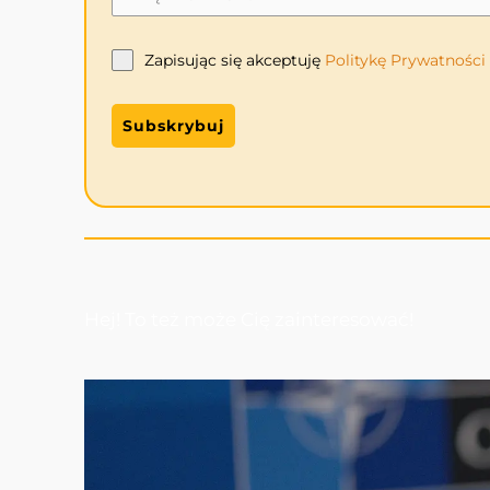
Zapisując się akceptuję
Politykę
Prywatności
Subskrybuj
Hej! To też może Cię zainteresować!