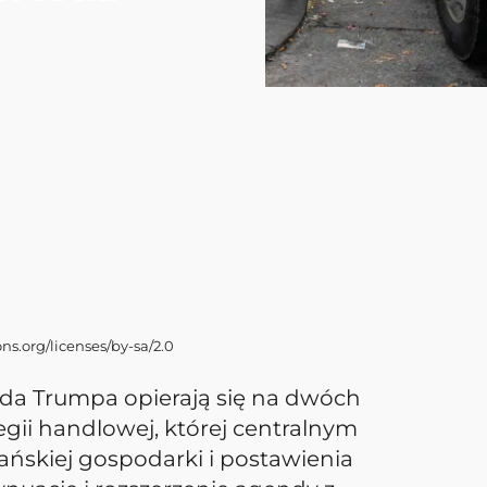
ns.org/licenses/by-sa/2.0
lda Trumpa opierają się na dwóch
tegii handlowej, której centralnym
ńskiej gospodarki i postawienia