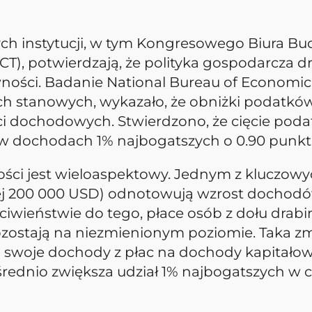
ch instytucji, w tym Kongresowego Biura B
JCT), potwierdzają, że polityka gospodarcza 
ności. Badanie National Bureau of Economic 
ych stanowych, wykazało, że obniżki podatk
 dochodowych. Stwierdzono, że cięcie poda
 w dochodach 1% najbogatszych o 0.90 punk
i jest wieloaspektowy. Jednym z kluczowych 
 200 000 USD) odnotowują wzrost dochodów 
eciwieństwie do tego, płace osób z dołu drab
pozostają na niezmienionym poziomie. Taka 
zą swoje dochody z płac na dochody kapitało
rednio zwiększa udział 1% najbogatszych w 