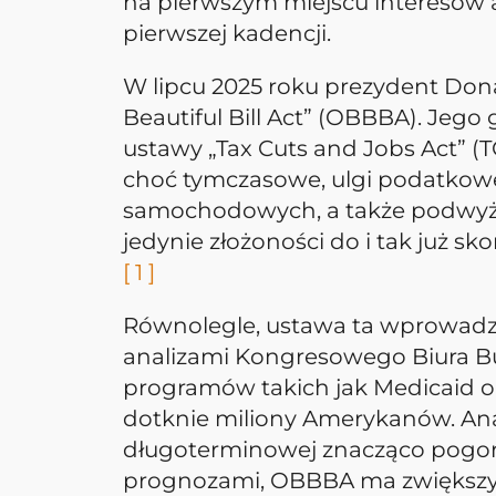
na pierwszym miejscu interesów 
pierwszej kadencji.
W lipcu 2025 roku prezydent Don
Beautiful Bill Act” (OBBBA). Je
ustawy „Tax Cuts and Jobs Act” 
choć tymczasowe, ulgi podatkowe
samochodowych, a także podwyższe
jedynie złożoności do i tak już
[ 1 ]
Równolegle, ustawa ta wprowadza
analizami Kongresowego Biura B
programów takich jak Medicaid o
dotknie miliony Amerykanów. Anal
długoterminowej znacząco pogor
prognozami, OBBBA ma zwiększyć de