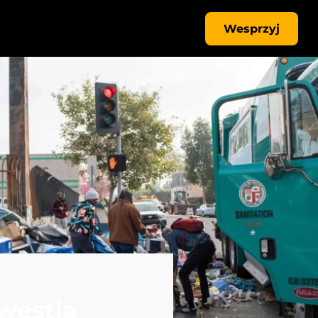
Wesprzyj
westia