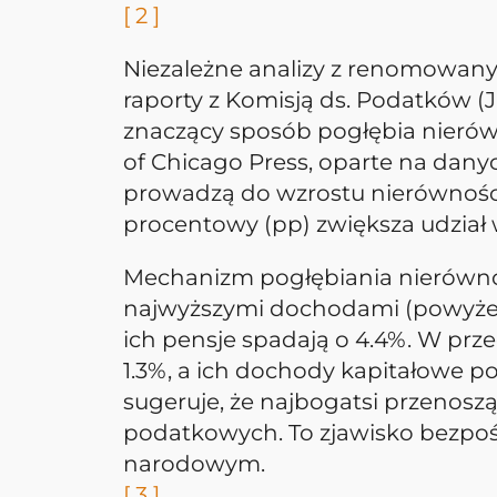
[ 2 ]
Niezależne analizy z renomowany
raporty z Komisją ds. Podatków (
znaczący sposób pogłębia nierów
of Chicago Press, oparte na dan
prowadzą do wzrostu nierówności
procentowy (pp) zwiększa udział
Mechanizm pogłębiania nierównośc
najwyższymi dochodami (powyżej
ich pensje spadają o 4.4%. W prz
1.3%, a ich dochody kapitałowe 
sugeruje, że najbogatsi przenos
podatkowych. To zjawisko bezpoś
narodowym.
[ 3 ]