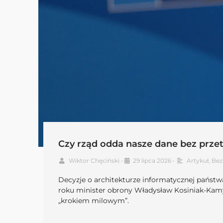
Czy rząd odda nasze dane bez przet
Wiktor Chęciński
•
29 lipca 2026
•
Artykuł
,
Bez
Decyzje o architekturze informatycznej państwa
roku minister obrony Władysław Kosiniak-Kamys
„krokiem milowym”.