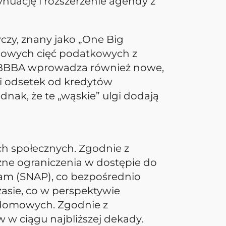
uację i rozszerzenie agendy z
zy, znany jako „One Big
asowych cięć podatkowych z
. OBBBA wprowadza również nowe,
i odsetek od kredytów
nak, że te „wąskie” ulgi dodają
h społecznych. Zgodnie z
ne ograniczenia w dostępie do
ram (SNAP), co bezpośrednio
zasie, co w perspektywie
 domowych. Zgodnie z
 w ciągu najbliższej dekady.