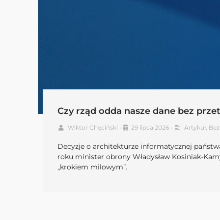
Czy rząd odda nasze dane bez przet
Wiktor Chęciński
•
29 lipca 2026
•
Artykuł
,
Bez
Decyzje o architekturze informatycznej państwa
roku minister obrony Władysław Kosiniak-Kamys
„krokiem milowym”.