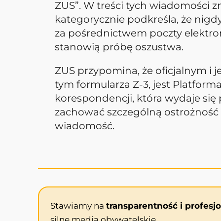
ZUS”. W treści tych wiadomości zn
kategorycznie podkreśla, że nigd
za pośrednictwem poczty elektroni
stanowią próbę oszustwa.
ZUS przypomina, że oficjalnym i
tym formularza Z-3, jest Platfor
korespondencji, która wydaje si
zachować szczególną ostrożność 
wiadomość.
Stawiamy na
transparentność i profesj
silne media obywatelskie.