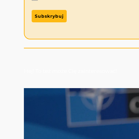
Subskrybuj
Hej! To też może Cię zainteresować!