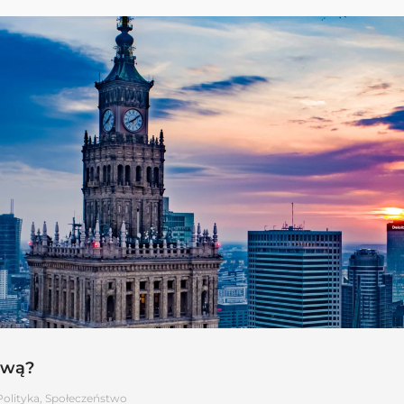
awą?
Polityka
,
Społeczeństwo