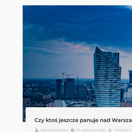
Czy ktoś jeszcze panuje nad Warsz
Daria Kowalska
•
27 czerwca 2026
•
Felieton
,