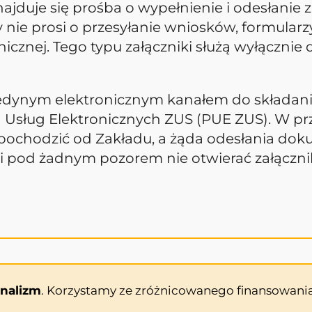
ajduje się prośba o wypełnienie i odesłanie z
y nie prosi o przesyłanie wniosków, formula
cznej. Tego typu załączniki służą wyłącznie 
 jedynym elektronicznym kanałem do składa
ma Usług Elektronicznych ZUS (PUE ZUS). W p
ę pochodzić od Zakładu, a żąda odesłania do
i pod żadnym pozorem nie otwierać załączn
onalizm
. Korzystamy ze zróżnicowanego finansowania