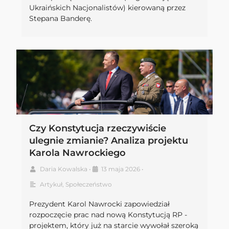
Ukraińskich Nacjonalistów) kierowaną przez
Stepana Banderę.
Czy Konstytucja rzeczywiście
ulegnie zmianie? Analiza projektu
Karola Nawrockiego
Daria Kowalska
•
13 maja 2026
•
Artykuł
,
Społeczeństwo
Prezydent Karol Nawrocki zapowiedział
rozpoczęcie prac nad nową Konstytucją RP -
projektem, który już na starcie wywołał szeroką