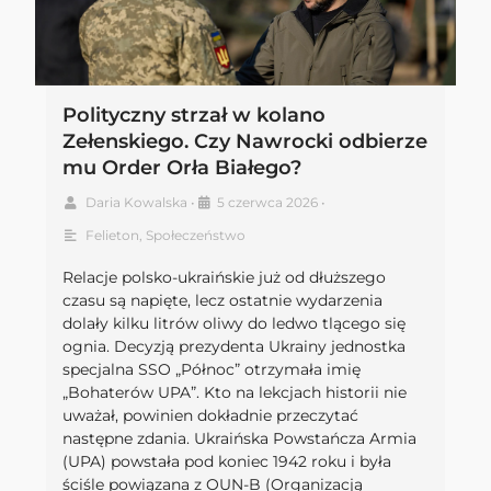
Polityczny strzał w kolano
Zełenskiego. Czy Nawrocki odbierze
mu Order Orła Białego?
Daria Kowalska
•
5 czerwca 2026
•
Felieton
,
Społeczeństwo
Relacje polsko-ukraińskie już od dłuższego
czasu są napięte, lecz ostatnie wydarzenia
dolały kilku litrów oliwy do ledwo tlącego się
ognia. Decyzją prezydenta Ukrainy jednostka
specjalna SSO „Północ” otrzymała imię
„Bohaterów UPA”. Kto na lekcjach historii nie
uważał, powinien dokładnie przeczytać
następne zdania. Ukraińska Powstańcza Armia
(UPA) powstała pod koniec 1942 roku i była
ściśle powiązana z OUN-B (Organizacją