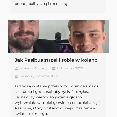
debatę polityczną i medialną
Jak Pasibus strzelił sobie w kolano
Mateusz Augustyn
•
25 kwietnia 2026
•
Felieton
,
Społeczeństwo
Firmy są w stanie przekroczyć granice smaku,
szacunku i godności, aby zyskać rozgłos.
Jednak czy warto? To pytanie głośno
wybrzmiało w mojej głowie po ostatniej „akcji”
Pasibusa, który postanowił wejść z butami w
świat streamingu.