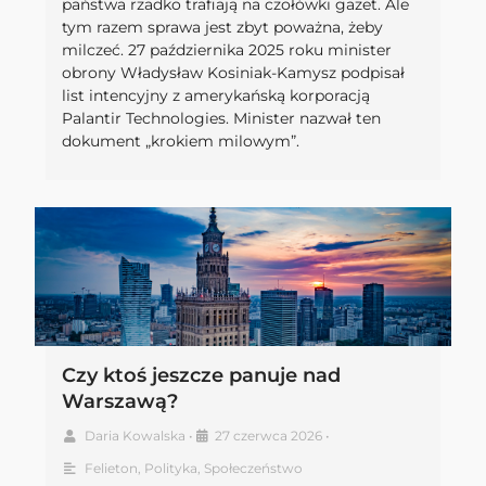
państwa rzadko trafiają na czołówki gazet. Ale
tym razem sprawa jest zbyt poważna, żeby
milczeć. 27 października 2025 roku minister
obrony Władysław Kosiniak-Kamysz podpisał
list intencyjny z amerykańską korporacją
Palantir Technologies. Minister nazwał ten
dokument „krokiem milowym”.
Czy ktoś jeszcze panuje nad
Warszawą?
Daria Kowalska
•
27 czerwca 2026
•
Felieton
,
Polityka
,
Społeczeństwo