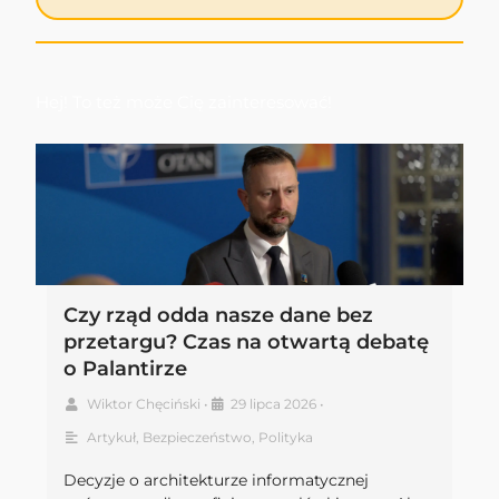
Hej! To też może Cię zainteresować!
Czy rząd odda nasze dane bez
przetargu? Czas na otwartą debatę
o Palantirze
Wiktor Chęciński
•
29 lipca 2026
•
Artykuł
,
Bezpieczeństwo
,
Polityka
Decyzje o architekturze informatycznej