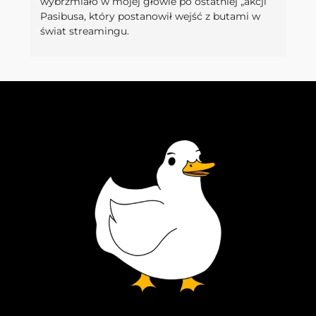
wybrzmiało w mojej głowie po ostatniej „akcji”
Pasibusa, który postanowił wejść z butami w
świat streamingu.