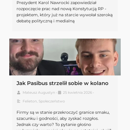
Prezydent Karol Nawrocki zapowiedział
rozpoczęcie prac nad nową Konstytucją RP -
projektem, który już na starcie wywołał szeroką
debatę polityczną i medialną
Jak Pasibus strzelił sobie w kolano
Mateusz Augustyn
•
25 kwietnia 2026
•
Felieton
,
Społeczeństwo
Firmy są w stanie przekroczyć granice smaku,
szacunku i godności, aby zyskać rozgłos.
Jednak czy warto? To pytanie głośno