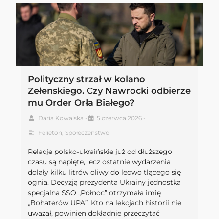
Polityczny strzał w kolano
Zełenskiego. Czy Nawrocki odbierze
mu Order Orła Białego?
Daria Kowalska
•
5 czerwca 2026
•
Felieton
,
Społeczeństwo
Relacje polsko-ukraińskie już od dłuższego
czasu są napięte, lecz ostatnie wydarzenia
dolały kilku litrów oliwy do ledwo tlącego się
ognia. Decyzją prezydenta Ukrainy jednostka
specjalna SSO „Północ” otrzymała imię
„Bohaterów UPA”. Kto na lekcjach historii nie
uważał, powinien dokładnie przeczytać