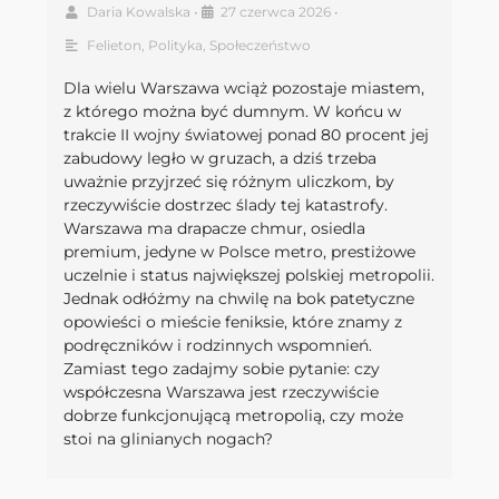
Daria Kowalska
•
27 czerwca 2026
•
Felieton
,
Polityka
,
Społeczeństwo
Dla wielu Warszawa wciąż pozostaje miastem,
z którego można być dumnym. W końcu w
trakcie II wojny światowej ponad 80 procent jej
zabudowy legło w gruzach, a dziś trzeba
uważnie przyjrzeć się różnym uliczkom, by
rzeczywiście dostrzec ślady tej katastrofy.
Warszawa ma drapacze chmur, osiedla
premium, jedyne w Polsce metro, prestiżowe
uczelnie i status największej polskiej metropolii.
Jednak odłóżmy na chwilę na bok patetyczne
opowieści o mieście feniksie, które znamy z
podręczników i rodzinnych wspomnień.
Zamiast tego zadajmy sobie pytanie: czy
współczesna Warszawa jest rzeczywiście
dobrze funkcjonującą metropolią, czy może
stoi na glinianych nogach?