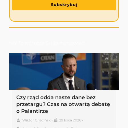
Subskrybuj
Hej! To też może Cię zainteresować!
Czy rząd odda nasze dane bez
przetargu? Czas na otwartą debatę
o Palantirze
Wiktor Chęciński
•
29 lipca 2026
•