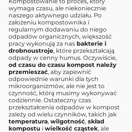
Kompostowanie to proces, który
wymaga czasu, ale niekoniecznie
naszego aktywnego udziału. Po
założeniu kompostownika i
regularnym dodawaniu do niego
odpadów organicznych, większość
pracy wykonują za nas
bakterie i
drobnoustroje
, które przekształcają
odpady w cenny humus. Oczywiście,
od czasu do czasu kompost należy
przemieszać
, aby zapewnić
odpowiednie warunki dla tych
mikroorganizmów, ale nie jest to
czynność, którą musimy wykonywać
codziennie. Ostateczny czas
przekształcenia odpadów w kompost
zależy od wielu czynników, takich jak
temperatura
,
wilgotność
,
skład
kompostu
i
wielkość cząstek
, ale