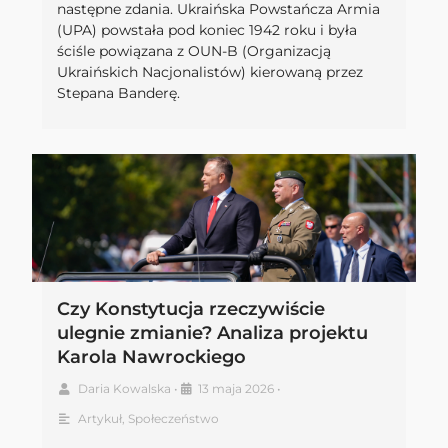
następne zdania. Ukraińska Powstańcza Armia
(UPA) powstała pod koniec 1942 roku i była
ściśle powiązana z OUN-B (Organizacją
Ukraińskich Nacjonalistów) kierowaną przez
Stepana Banderę.
Czy Konstytucja rzeczywiście
ulegnie zmianie? Analiza projektu
Karola Nawrockiego
Daria Kowalska
•
13 maja 2026
•
Artykuł
,
Społeczeństwo