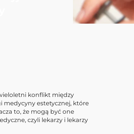
y
eloletni konflikt między
gi medycyny estetycznej, które
acza to, że mogą być one
zne, czyli lekarzy i lekarzy