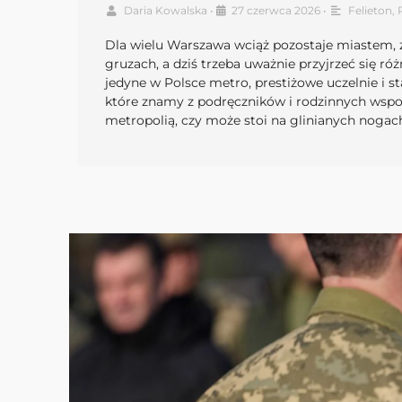
Daria Kowalska
•
27 czerwca 2026
•
Felieton
,
Dla wielu Warszawa wciąż pozostaje miastem, 
gruzach, a dziś trzeba uważnie przyjrzeć się r
jedyne w Polsce metro, prestiżowe uczelnie i st
które znamy z podręczników i rodzinnych wspo
metropolią, czy może stoi na glinianych nogac