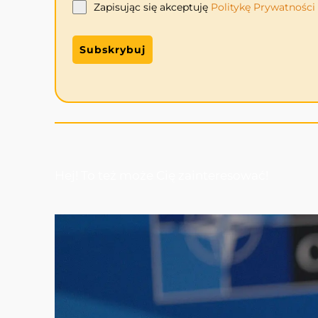
Zapisując się akceptuję
Politykę
Prywatności
Subskrybuj
Hej! To też może Cię zainteresować!