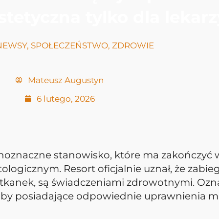
tetyczna tylko dla lekarz
NEWSY
,
SPOŁECZEŃSTWO
,
ZDROWIE
Mateusz Augustyn
6 lutego, 2026
oznaczne stanowisko, które ma zakończyć wi
ogicznym. Resort oficjalnie uznał, że zabie
i tkanek, są świadczeniami zdrowotnymi. Ozn
y posiadające odpowiednie uprawnienia medyc