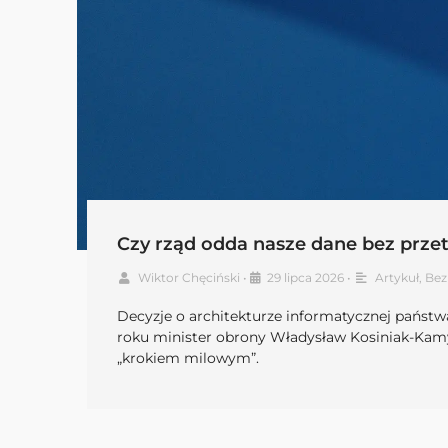
Czy rząd odda nasze dane bez przet
Wiktor Chęciński
•
29 lipca 2026
•
Artykuł
,
Bez
Decyzje o architekturze informatycznej państwa
roku minister obrony Władysław Kosiniak-Kamys
„krokiem milowym”.