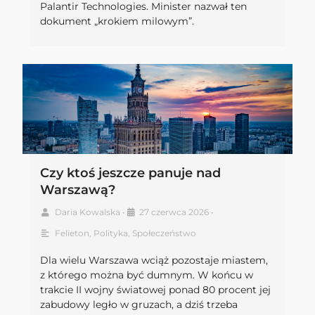
Palantir Technologies. Minister nazwał ten
dokument „krokiem milowym”.
Czy ktoś jeszcze panuje nad
Warszawą?
Daria Kowalska
•
27 czerwca 2026
•
Felieton
,
Polityka
,
Społeczeństwo
Dla wielu Warszawa wciąż pozostaje miastem,
z którego można być dumnym. W końcu w
trakcie II wojny światowej ponad 80 procent jej
zabudowy legło w gruzach, a dziś trzeba