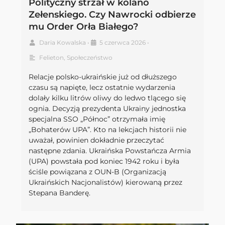
Polityczny strzał w kolano
Zełenskiego. Czy Nawrocki odbierze
mu Order Orła Białego?
Daria Kowalska
•
5 czerwca 2026
•
Felieton
,
Społeczeństwo
Relacje polsko-ukraińskie już od dłuższego
czasu są napięte, lecz ostatnie wydarzenia
dolały kilku litrów oliwy do ledwo tlącego się
ognia. Decyzją prezydenta Ukrainy jednostka
specjalna SSO „Północ” otrzymała imię
„Bohaterów UPA”. Kto na lekcjach historii nie
uważał, powinien dokładnie przeczytać
następne zdania. Ukraińska Powstańcza Armia
(UPA) powstała pod koniec 1942 roku i była
ściśle powiązana z OUN-B (Organizacją
Ukraińskich Nacjonalistów) kierowaną przez
Stepana Banderę.