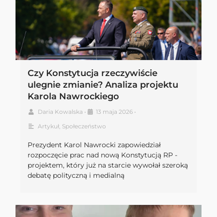
Czy Konstytucja rzeczywiście
ulegnie zmianie? Analiza projektu
Karola Nawrockiego
Daria Kowalska
•
13 maja 2026
•
Artykuł
,
Społeczeństwo
Prezydent Karol Nawrocki zapowiedział
rozpoczęcie prac nad nową Konstytucją RP -
projektem, który już na starcie wywołał szeroką
debatę polityczną i medialną