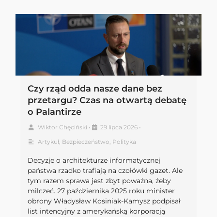
Czy rząd odda nasze dane bez
przetargu? Czas na otwartą debatę
o Palantirze
Wiktor Chęciński
•
29 lipca 2026
•
Artykuł
,
Bezpieczeństwo
,
Polityka
Decyzje o architekturze informatycznej
państwa rzadko trafiają na czołówki gazet. Ale
tym razem sprawa jest zbyt poważna, żeby
milczeć. 27 października 2025 roku minister
obrony Władysław Kosiniak-Kamysz podpisał
list intencyjny z amerykańską korporacją