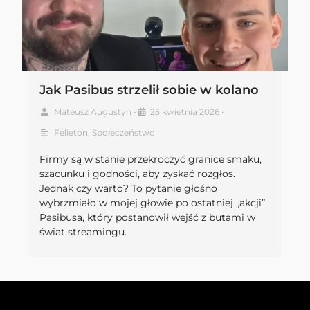
Jak Pasibus strzelił sobie w kolano
Mateusz Augustyn
•
25 kwietnia 2026
•
Felieton
,
Społeczeństwo
Firmy są w stanie przekroczyć granice smaku,
szacunku i godności, aby zyskać rozgłos.
Jednak czy warto? To pytanie głośno
wybrzmiało w mojej głowie po ostatniej „akcji”
Pasibusa, który postanowił wejść z butami w
świat streamingu.