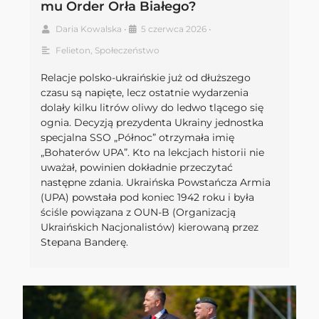
mu Order Orła Białego?
Daria Kowalska
•
5 czerwca 2026
•
Felieton
,
Społeczeństwo
Relacje polsko-ukraińskie już od dłuższego
czasu są napięte, lecz ostatnie wydarzenia
dolały kilku litrów oliwy do ledwo tlącego się
ognia. Decyzją prezydenta Ukrainy jednostka
specjalna SSO „Północ” otrzymała imię
„Bohaterów UPA”. Kto na lekcjach historii nie
uważał, powinien dokładnie przeczytać
następne zdania. Ukraińska Powstańcza Armia
(UPA) powstała pod koniec 1942 roku i była
ściśle powiązana z OUN-B (Organizacją
Ukraińskich Nacjonalistów) kierowaną przez
Stepana Banderę.