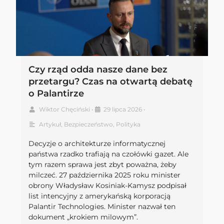
Czy rząd odda nasze dane bez
przetargu? Czas na otwartą debatę
o Palantirze
Wiktor Chęciński
•
29 lipca 2026
•
Artykuł
,
Bezpieczeństwo
,
Polityka
Decyzje o architekturze informatycznej
państwa rzadko trafiają na czołówki gazet. Ale
tym razem sprawa jest zbyt poważna, żeby
milczeć. 27 października 2025 roku minister
obrony Władysław Kosiniak-Kamysz podpisał
list intencyjny z amerykańską korporacją
Palantir Technologies. Minister nazwał ten
dokument „krokiem milowym”.