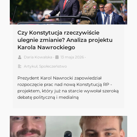
Czy Konstytucja rzeczywiście
ulegnie zmianie? Analiza projektu
Karola Nawrockiego
Daria Kowalska
•
13 maja 2026
•
Artykuł
,
Społeczeństwo
Prezydent Karol Nawrocki zapowiedział
rozpoczęcie prac nad nową Konstytucją RP -
projektem, który już na starcie wywołał szeroką
debatę polityczną i medialną