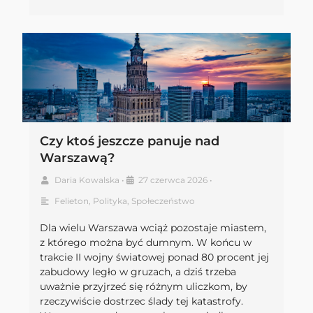
Czy ktoś jeszcze panuje nad
Warszawą?
Daria Kowalska
•
27 czerwca 2026
•
Felieton
,
Polityka
,
Społeczeństwo
Dla wielu Warszawa wciąż pozostaje miastem,
z którego można być dumnym. W końcu w
trakcie II wojny światowej ponad 80 procent jej
zabudowy legło w gruzach, a dziś trzeba
uważnie przyjrzeć się różnym uliczkom, by
rzeczywiście dostrzec ślady tej katastrofy.