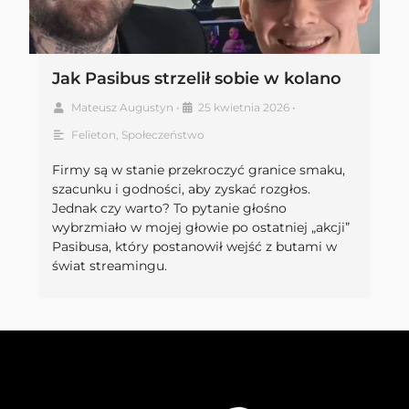
Jak Pasibus strzelił sobie w kolano
Mateusz Augustyn
•
25 kwietnia 2026
•
Felieton
,
Społeczeństwo
Firmy są w stanie przekroczyć granice smaku,
szacunku i godności, aby zyskać rozgłos.
Jednak czy warto? To pytanie głośno
wybrzmiało w mojej głowie po ostatniej „akcji”
Pasibusa, który postanowił wejść z butami w
świat streamingu.