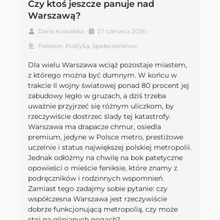
Czy ktoś jeszcze panuje nad
Warszawą?
Daria Kowalska
•
27 czerwca 2026
•
Felieton
,
Polityka
,
Społeczeństwo
Dla wielu Warszawa wciąż pozostaje miastem,
z którego można być dumnym. W końcu w
trakcie II wojny światowej ponad 80 procent jej
zabudowy legło w gruzach, a dziś trzeba
uważnie przyjrzeć się różnym uliczkom, by
rzeczywiście dostrzec ślady tej katastrofy.
Warszawa ma drapacze chmur, osiedla
premium, jedyne w Polsce metro, prestiżowe
uczelnie i status największej polskiej metropolii.
Jednak odłóżmy na chwilę na bok patetyczne
opowieści o mieście feniksie, które znamy z
podręczników i rodzinnych wspomnień.
Zamiast tego zadajmy sobie pytanie: czy
współczesna Warszawa jest rzeczywiście
dobrze funkcjonującą metropolią, czy może
stoi na glinianych nogach?