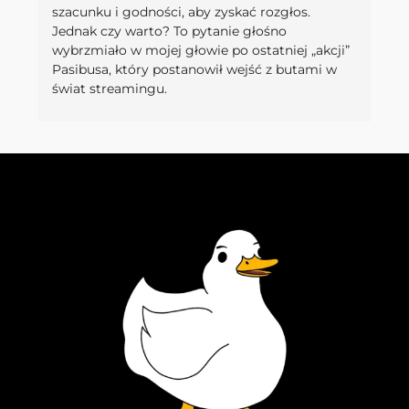
szacunku i godności, aby zyskać rozgłos.
Jednak czy warto? To pytanie głośno
wybrzmiało w mojej głowie po ostatniej „akcji”
Pasibusa, który postanowił wejść z butami w
świat streamingu.