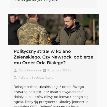
Polityczny strzał w kolano
Zełenskiego. Czy Nawrocki odbierze
mu Order Orła Białego?
Daria Kowalska
•
5 czerwca 2026
•
Felieton
,
Społeczeństwo
Relacje polsko-ukraińskie już od dłuższego
czasu są napięte, lecz ostatnie wydarzenia
dolały kilku litrów oliwy do ledwo tlącego się
ognia. Decyzją prezydenta Ukrainy jednostka
specjalna SSO „Północ” otrzymała imię