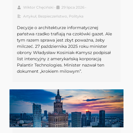
Wiktor Chęciński
•
29 lipca 2026
•
Artykuł
,
Bezpieczeństwo
,
Polityka
Decyzje o architekturze informatycznej
państwa rzadko trafiają na czołówki gazet. Ale
tym razem sprawa jest zbyt poważna, żeby
milczeć. 27 października 2025 roku minister
obrony Władysław Kosiniak-Kamysz podpisał
list intencyjny z amerykańską korporacją
Palantir Technologies. Minister nazwał ten
dokument „krokiem milowym”.