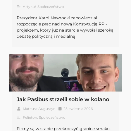
Artykuł
,
Społeczeństwo
Prezydent Karol Nawrocki zapowiedział
rozpoczęcie prac nad nową Konstytucją RP -
projektem, który już na starcie wywołał szeroką
debatę polityczną i medialną
Jak Pasibus strzelił sobie w kolano
Mateusz Augustyn
•
25 kwietnia 2026
•
Felieton
,
Społeczeństwo
Firmy są w stanie przekroczyć granice smaku,