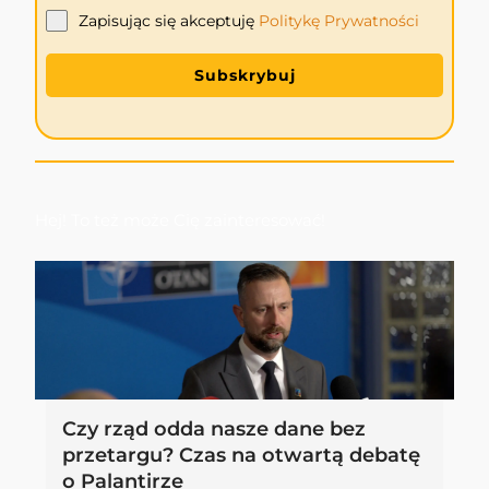
Zapisując się akceptuję
Politykę
Prywatności
Subskrybuj
Hej! To też może Cię zainteresować!
Czy rząd odda nasze dane bez
przetargu? Czas na otwartą debatę
o Palantirze