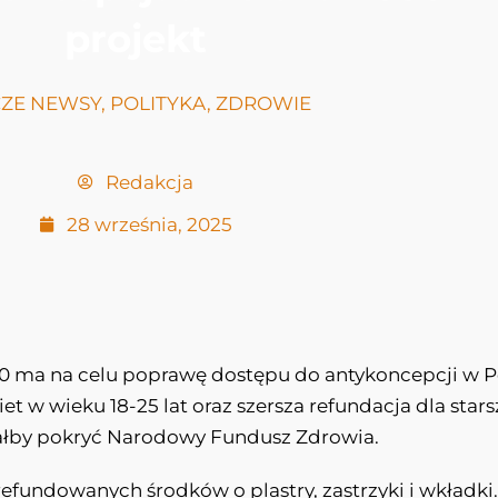
projekt
ZE NEWSY
,
POLITYKA
,
ZDROWIE
Redakcja
28 września, 2025
0 ma na celu poprawę dostępu do antykoncepcji w Po
et w wieku 18-25 lat oraz szersza refundacja dla st
iałby pokryć Narodowy Fundusz Zdrowia.
y refundowanych środków o plastry, zastrzyki i wkładk