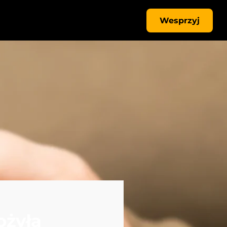
Wesprzyj
ożyła