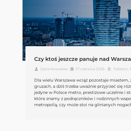
Czy ktoś jeszcze panuje nad Warsz
Daria Kowalska
•
27 czerwca 2026
•
Felieton
,
Dla wielu Warszawa wciąż pozostaje miastem, 
gruzach, a dziś trzeba uważnie przyjrzeć się r
jedyne w Polsce metro, prestiżowe uczelnie i st
które znamy z podręczników i rodzinnych wspo
metropolią, czy może stoi na glinianych nogac