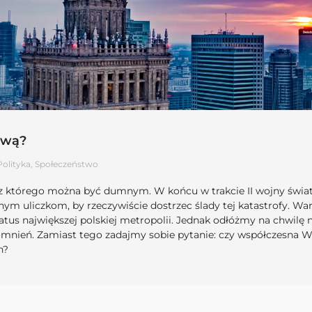
awą?
Polityka
,
Społeczeństwo
z którego można być dumnym. W końcu w trakcie II wojny świat
óżnym uliczkom, by rzeczywiście dostrzec ślady tej katastrofy.
atus największej polskiej metropolii. Jednak odłóżmy na chwilę 
mnień. Zamiast tego zadajmy sobie pytanie: czy współczesna Wa
h?