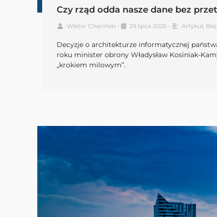
Czy rząd odda nasze dane bez przet
Wiktor Chęciński
•
29 lipca 2026
•
Artykuł
,
Bez
Decyzje o architekturze informatycznej państwa
roku minister obrony Władysław Kosiniak-Kamys
„krokiem milowym”.