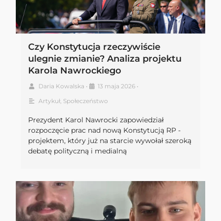
Czy Konstytucja rzeczywiście
ulegnie zmianie? Analiza projektu
Karola Nawrockiego
Daria Kowalska
•
13 maja 2026
•
Artykuł
,
Społeczeństwo
Prezydent Karol Nawrocki zapowiedział
rozpoczęcie prac nad nową Konstytucją RP -
projektem, który już na starcie wywołał szeroką
debatę polityczną i medialną