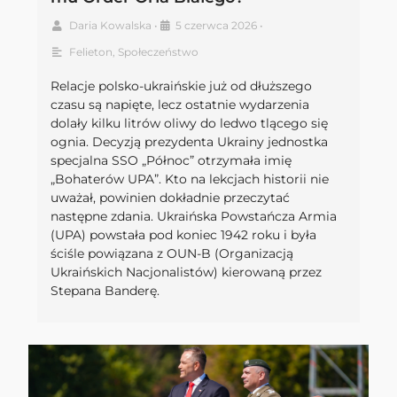
Daria Kowalska
•
5 czerwca 2026
•
Felieton
,
Społeczeństwo
Relacje polsko-ukraińskie już od dłuższego
czasu są napięte, lecz ostatnie wydarzenia
dolały kilku litrów oliwy do ledwo tlącego się
ognia. Decyzją prezydenta Ukrainy jednostka
specjalna SSO „Północ” otrzymała imię
„Bohaterów UPA”. Kto na lekcjach historii nie
uważał, powinien dokładnie przeczytać
następne zdania. Ukraińska Powstańcza Armia
(UPA) powstała pod koniec 1942 roku i była
ściśle powiązana z OUN-B (Organizacją
Ukraińskich Nacjonalistów) kierowaną przez
Stepana Banderę.