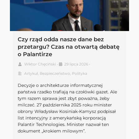
Czy rząd odda nasze dane bez
przetargu? Czas na otwartą debatę
o Palantirze
Wiktor Chęciński
•
29 lipca 2026
•
Artykuł
,
Bezpieczeństwo
,
Polityka
Decyzje o architekturze informatycznej
państwa rzadko trafiają na czołówki gazet. Ale
tym razem sprawa jest zbyt poważna, żeby
milczeć. 27 października 2025 roku minister
obrony Władysław Kosiniak-Kamysz podpisał
list intencyjny z amerykańską korporacją
Palantir Technologies. Minister nazwał ten
dokument „krokiem milowym”.