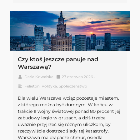
Czy ktoś jeszcze panuje nad
Warszawą?
Daria Kowalska
•
27 czerwca 2026
•
Felieton
,
Polityka
,
Społeczeństwo
Dla wielu Warszawa wciąż pozostaje miastem,
z którego można być dumnym. W końcu w
trakcie II wojny światowej ponad 80 procent jej
zabudowy legło w gruzach, a dziś trzeba
uważnie przyjrzeć się różnym uliczkom, by
rzeczywiście dostrzec ślady tej katastrofy.
Warszawa ma drapacze chmur, osiedla