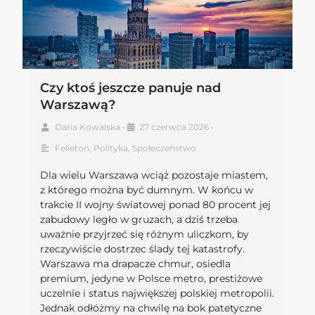
Czy ktoś jeszcze panuje nad
Warszawą?
Daria Kowalska
•
27 czerwca 2026
•
Felieton
,
Polityka
,
Społeczeństwo
Dla wielu Warszawa wciąż pozostaje miastem,
z którego można być dumnym. W końcu w
trakcie II wojny światowej ponad 80 procent jej
zabudowy legło w gruzach, a dziś trzeba
uważnie przyjrzeć się różnym uliczkom, by
rzeczywiście dostrzec ślady tej katastrofy.
Warszawa ma drapacze chmur, osiedla
premium, jedyne w Polsce metro, prestiżowe
uczelnie i status największej polskiej metropolii.
Jednak odłóżmy na chwilę na bok patetyczne