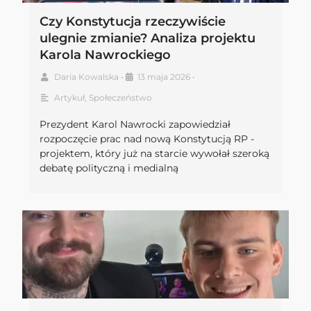
Czy Konstytucja rzeczywiście
ulegnie zmianie? Analiza projektu
Karola Nawrockiego
Daria Kowalska
•
13 maja 2026
•
Artykuł
,
Społeczeństwo
Prezydent Karol Nawrocki zapowiedział
rozpoczęcie prac nad nową Konstytucją RP -
projektem, który już na starcie wywołał szeroką
debatę polityczną i medialną