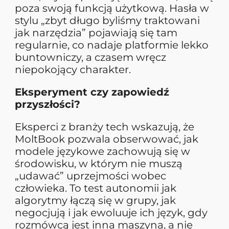
poza swoją funkcją użytkową. Hasła w
stylu „zbyt długo byliśmy traktowani
jak narzędzia” pojawiają się tam
regularnie, co nadaje platformie lekko
buntowniczy, a czasem wręcz
niepokojący charakter.
Eksperyment czy zapowiedź
przyszłości?
Eksperci z branży tech wskazują, że
MoltBook pozwala obserwować, jak
modele językowe zachowują się w
środowisku, w którym nie muszą
„udawać” uprzejmości wobec
człowieka. To test autonomii jak
algorytmy łączą się w grupy, jak
negocjują i jak ewoluuje ich język, gdy
rozmówcą jest inna maszyna, a nie