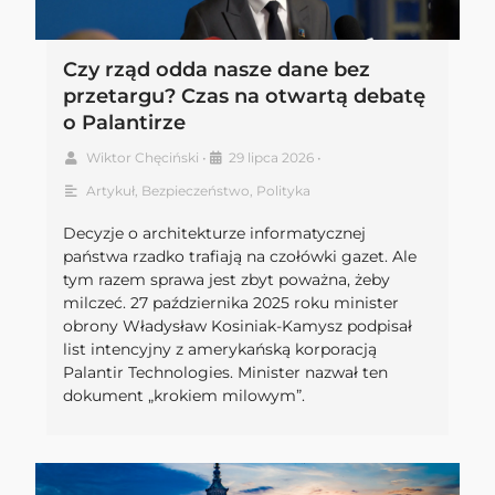
Czy rząd odda nasze dane bez
przetargu? Czas na otwartą debatę
o Palantirze
Wiktor Chęciński
•
29 lipca 2026
•
Artykuł
,
Bezpieczeństwo
,
Polityka
Decyzje o architekturze informatycznej
państwa rzadko trafiają na czołówki gazet. Ale
tym razem sprawa jest zbyt poważna, żeby
milczeć. 27 października 2025 roku minister
obrony Władysław Kosiniak-Kamysz podpisał
list intencyjny z amerykańską korporacją
Palantir Technologies. Minister nazwał ten
dokument „krokiem milowym”.