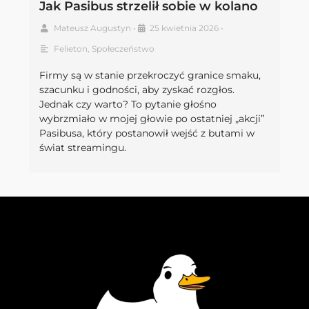
Jak Pasibus strzelił sobie w kolano
Mateusz Augustyn
•
25 kwietnia 2026
•
Felieton
,
Społeczeństwo
Firmy są w stanie przekroczyć granice smaku,
szacunku i godności, aby zyskać rozgłos.
Jednak czy warto? To pytanie głośno
wybrzmiało w mojej głowie po ostatniej „akcji”
Pasibusa, który postanowił wejść z butami w
świat streamingu.