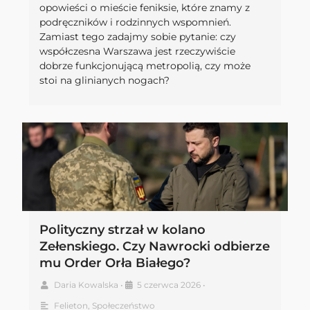
opowieści o mieście feniksie, które znamy z
podręczników i rodzinnych wspomnień.
Zamiast tego zadajmy sobie pytanie: czy
współczesna Warszawa jest rzeczywiście
dobrze funkcjonującą metropolią, czy może
stoi na glinianych nogach?
Polityczny strzał w kolano
Zełenskiego. Czy Nawrocki odbierze
mu Order Orła Białego?
Daria Kowalska
•
5 czerwca 2026
•
Felieton
,
Społeczeństwo