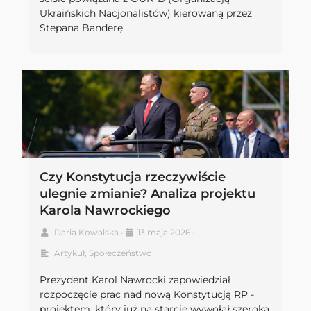
Ukraińskich Nacjonalistów) kierowaną przez
Stepana Banderę.
Czy Konstytucja rzeczywiście
ulegnie zmianie? Analiza projektu
Karola Nawrockiego
Daria Kowalska
•
13 maja 2026
•
Artykuł
,
Społeczeństwo
Prezydent Karol Nawrocki zapowiedział
rozpoczęcie prac nad nową Konstytucją RP -
projektem, który już na starcie wywołał szeroką