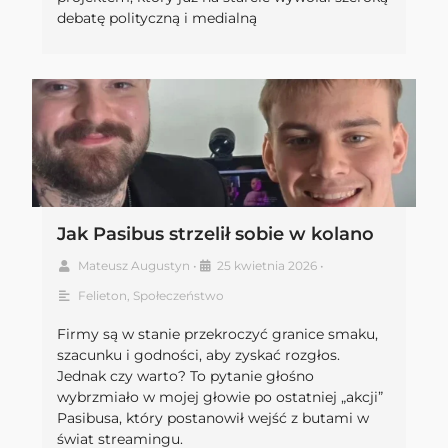
debatę polityczną i medialną
Jak Pasibus strzelił sobie w kolano
Mateusz Augustyn
•
25 kwietnia 2026
•
Felieton
,
Społeczeństwo
Firmy są w stanie przekroczyć granice smaku,
szacunku i godności, aby zyskać rozgłos.
Jednak czy warto? To pytanie głośno
wybrzmiało w mojej głowie po ostatniej „akcji”
Pasibusa, który postanowił wejść z butami w
świat streamingu.