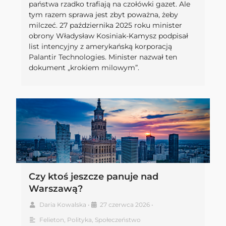
państwa rzadko trafiają na czołówki gazet. Ale
tym razem sprawa jest zbyt poważna, żeby
milczeć. 27 października 2025 roku minister
obrony Władysław Kosiniak-Kamysz podpisał
list intencyjny z amerykańską korporacją
Palantir Technologies. Minister nazwał ten
dokument „krokiem milowym”.
Czy ktoś jeszcze panuje nad
Warszawą?
Daria Kowalska
•
27 czerwca 2026
•
Felieton
,
Polityka
,
Społeczeństwo