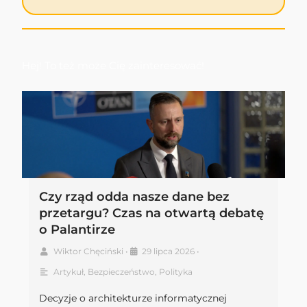
Hej! To też może Cię zainteresować!
Czy rząd odda nasze dane bez
przetargu? Czas na otwartą debatę
o Palantirze
Wiktor Chęciński
•
29 lipca 2026
•
Artykuł
,
Bezpieczeństwo
,
Polityka
Decyzje o architekturze informatycznej