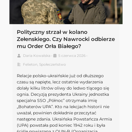
Polityczny strzał w kolano
Zełenskiego. Czy Nawrocki odbierze
mu Order Orła Białego?
Daria Kowalska
•
5 czerwca 2026
•
Felieton
,
Społeczeństwo
Relacje polsko-ukraińskie już od dłuższego
czasu są napięte, lecz ostatnie wydarzenia
dolały kilku litrów oliwy do ledwo tlącego się
ognia. Decyzją prezydenta Ukrainy jednostka
specjalna SSO „Północ” otrzymała imię
„Bohaterów UPA”. Kto na lekcjach historii nie
uważał, powinien dokładnie przeczytać
następne zdania. Ukraińska Powstańcza Armia
(UPA) powstała pod koniec 1942 roku i była
ściśle powiązana z OUN-B (Organizacją