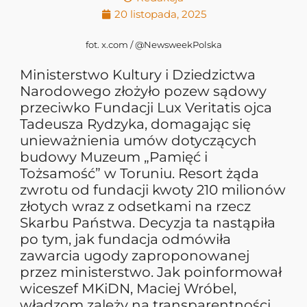
20 listopada, 2025
fot. x.com /
@NewsweekPolska
Ministerstwo Kultury i Dziedzictwa
Narodowego złożyło pozew sądowy
przeciwko Fundacji Lux Veritatis ojca
Tadeusza Rydzyka, domagając się
unieważnienia umów dotyczących
budowy Muzeum „Pamięć i
Tożsamość” w Toruniu. Resort żąda
zwrotu od fundacji kwoty 210 milionów
złotych wraz z odsetkami na rzecz
Skarbu Państwa. Decyzja ta nastąpiła
po tym, jak fundacja odmówiła
zawarcia ugody zaproponowanej
przez ministerstwo. Jak poinformował
wiceszef MKiDN, Maciej Wróbel,
władzom zależy na transparentności