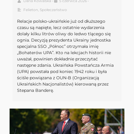
Daria Kowalska
•
5 czerwca 2026
•
Felieton
,
Społeczeństwo
Relacje polsko-ukraińskie już od dłuższego
czasu są napięte, lecz ostatnie wydarzenia
dolały kilku litrów oliwy do ledwo tlącego się
ognia. Decyzją prezydenta Ukrainy jednostka
specjalna SSO „Północ” otrzymała imię
„Bohaterów UPA”. Kto na lekcjach historii nie
uważał, powinien dokładnie przeczytać
następne zdania. Ukraińska Powstańcza Armia
(UPA) powstała pod koniec 1942 roku i była
ściśle powiązana z OUN-B (Organizacją
Ukraińskich Nacjonalistów) kierowaną przez
Stepana Banderę.