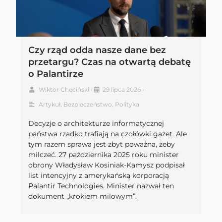
Czy rząd odda nasze dane bez
przetargu? Czas na otwartą debatę
o Palantirze
Wiktor Chęciński
•
29 lipca 2026
•
Artykuł
,
Bezpieczeństwo
,
Polityka
Decyzje o architekturze informatycznej
państwa rzadko trafiają na czołówki gazet. Ale
tym razem sprawa jest zbyt poważna, żeby
milczeć. 27 października 2025 roku minister
obrony Władysław Kosiniak-Kamysz podpisał
list intencyjny z amerykańską korporacją
Palantir Technologies. Minister nazwał ten
dokument „krokiem milowym”.