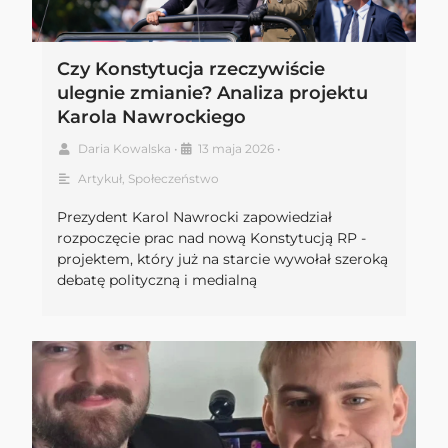
Czy Konstytucja rzeczywiście
ulegnie zmianie? Analiza projektu
Karola Nawrockiego
Daria Kowalska
•
13 maja 2026
•
Artykuł
,
Społeczeństwo
Prezydent Karol Nawrocki zapowiedział
rozpoczęcie prac nad nową Konstytucją RP -
projektem, który już na starcie wywołał szeroką
debatę polityczną i medialną