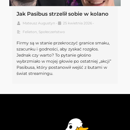
Jak Pasibus strzelił sobie w kolano
Mateusz Augustyn
•
25 kwietnia 2026
•
Felieton
,
Społeczeństwo
Firmy są w stanie przekroczyć granice smaku,
szacunku i godności, aby zyskać rozgłos.
Jednak czy warto? To pytanie głośno
wybrzmiało w mojej głowie po ostatniej „akcji”
Pasibusa, który postanowił wejść z butami w
świat streamingu.