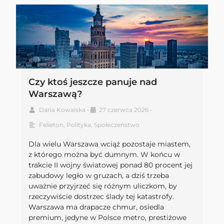
Czy ktoś jeszcze panuje nad
Warszawą?
Daria Kowalska
•
27 czerwca 2026
•
Felieton
,
Polityka
,
Społeczeństwo
Dla wielu Warszawa wciąż pozostaje miastem,
z którego można być dumnym. W końcu w
trakcie II wojny światowej ponad 80 procent jej
zabudowy legło w gruzach, a dziś trzeba
uważnie przyjrzeć się różnym uliczkom, by
rzeczywiście dostrzec ślady tej katastrofy.
Warszawa ma drapacze chmur, osiedla
premium, jedyne w Polsce metro, prestiżowe